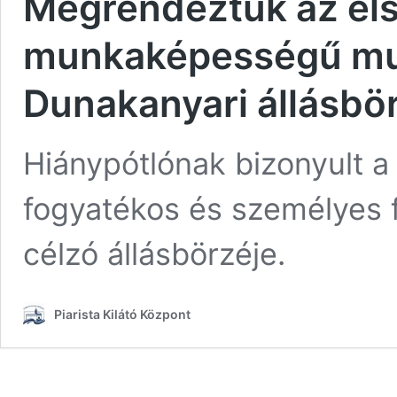
Megrendeztük az els
munkaképességű mun
Dunakanyari állásbö
Hiánypótlónak bizonyult a 
fogyatékos és személyes f
célzó állásbörzéje.
Piarista Kilátó Központ