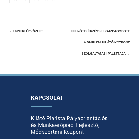
Post
←
ÜNNEPI ÜDVÖZLET
FELNŐTTKÉPZÉSSEL GAZDAGODOTT
navigation
A PIARISTA KILÁTÓ KÖZPONT
SZOLGÁLTATÁSI PALETTÁJA
→
KAPCSOLAT
Kilátó Piarista Pályaorientációs
és Munkaerőpiaci Fejlesztő,
Módszertani Központ