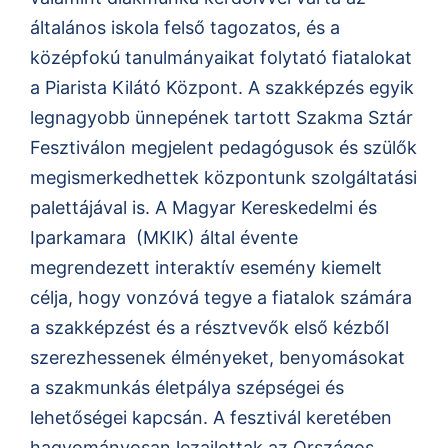
általános iskola felső tagozatos, és a
középfokú tanulmányaikat folytató fiatalokat
a Piarista Kilátó Központ. A szakképzés egyik
legnagyobb ünnepének tartott Szakma Sztár
Fesztiválon megjelent pedagógusok és szülők
megismerkedhettek központunk szolgáltatási
palettájával is. A Magyar Kereskedelmi és
Iparkamara (MKIK) által évente
megrendezett interaktív esemény kiemelt
célja, hogy vonzóvá tegye a fiatalok számára
a szakképzést és a résztvevők első kézből
szerezhessenek élményeket, benyomásokat
a szakmunkás életpálya szépségei és
lehetőségei kapcsán. A fesztivál keretében
hagyományosan lezajlottak az Országos