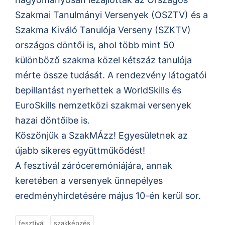
Szakmai Tanulmányi Versenyek (OSZTV) és a
Szakma Kiváló Tanulója Verseny (SZKTV)
országos döntői is, ahol több mint 50
különböző szakma közel kétszáz tanulója
mérte össze tudását. A rendezvény látogatói
bepillantást nyerhettek a WorldSkills és
EuroSkills nemzetközi szakmai versenyek
hazai döntőibe is.
Köszönjük a SzakMÁzz! Egyesületnek az
újabb sikeres együttműködést!
A fesztivál záróceremóniájára, annak
keretében a versenyek ünnepélyes
eredményhirdetésére május 10-én kerül sor.
fesztivál
szakképzés